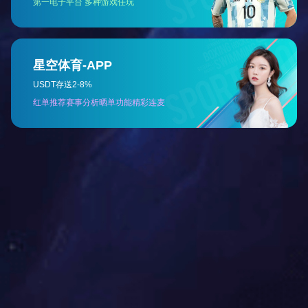
育)官方网站
十二胺聚氧乙烯醚
>>
安博(中国体
育)官方网站
十八胺聚氧乙烯醚…
>>
安博(中国体
育)官方网站
添加剂NE-18/TA系列
>>
安博(中国体
育)官方网站
椰油胺聚氧乙烯醚
>>
安博(中国体
育)官方网站
油胺聚氧乙烯醚
>>
司盘 Span
安博(中国体
育)官方网站
司盘80
>>