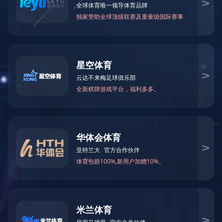
取，在研究开发新产品的同时，始终坚持“质量第一、
服务客户”的原则。公司产品在众多厂家客户心目中创
立了良好的信誉，并建立了良好的经营合作关系。
销售：
石蜡乳化剂 棕榈蜡乳化剂 机油乳化剂 煤油乳化
剂 微晶蜡乳化剂 牛油乳化剂
氨基硅油乳化剂 特殊乳化剂可带为研制
壬基酚聚氧乙烯醚（NP，TX系列）......
产品目录
查看更多
脂肪醇聚氧乙烯醚
安博(中国体
育)官方网站
乳化剂A系列
>>
安博(中国体