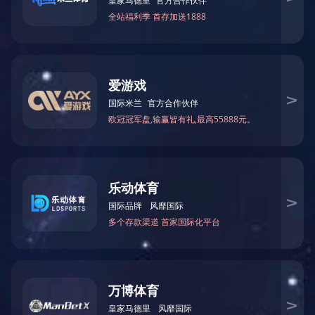
育)官方网站
油醇聚氧乙烯醚系列
>>
安博(中国体
育)官方网站
异构醇TO系列
>>
安博(中国体
育)官方网站
异构10醇聚氧乙烯醚/异癸醇聚氧乙烯醚
>>
安博(中国体
育)官方网站
乳化剂AEO系列
>>
烷基酚聚氧乙烯醚
安博(中国体
育)官方网站
2-萘酚聚氧乙烯醚
>>
安博(中国体
育)官方网站
乳化剂 OP 辛基酚
>>