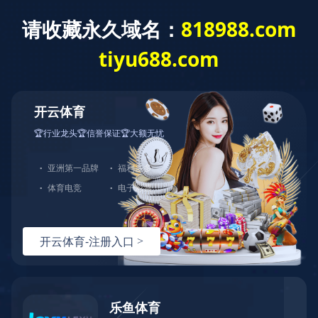
安博(中国体育)官

安博(中国体育)官方网站
方网站
关于我们
新闻动态
车间展示
关于我们
产品中心
新闻动态
联系我们
案例展示
公司简介
查看更多
安博(中国体育)官方网站是一个集科、工、贸为一
荣誉资质
体的现代化企业。公司多年来一直致力于表面活性剂
在食品、纺织、印染、化纤、染料、造纸、皮革、金
联系我们
属加工、电子等领域的开发和应用。产品现已形成7大
类，30多个系列，300多个品种。 本公司积极开拓进