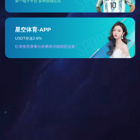
育)官方网站
十二胺聚氧乙烯醚
>>
安博(中国体
育)官方网站
十八胺聚氧乙烯醚…
>>
安博(中国体
育)官方网站
添加剂NE-18/TA系列
>>
安博(中国体
育)官方网站
椰油胺聚氧乙烯醚
>>
安博(中国体
育)官方网站
油胺聚氧乙烯醚
>>
司盘 Span
安博(中国体
育)官方网站
司盘80
>>