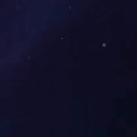
安博(中国体
育)官方网站
司盘 S-60
>>
安博(中国体
育)官方网站
司盘 S-40
>>
安博(中国体
育)官方网站
司盘 S-20
>>
安博(中国体
育)官方网站
乳化剂司盘S-85
>>
吐温 Tween
安博(中国体
育)官方网站
吐温 Tween系列
>>
安博(中国体
育)官方网站
吐温80 T-80