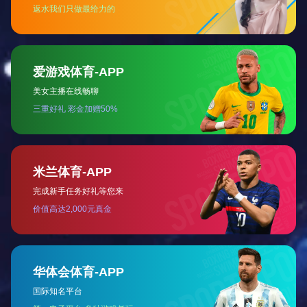
>>
安博(中国体
育)官方网站
乳化剂CE/椰油酸聚氧乙烯酯系列
>>
蓖麻油聚氧乙烯醚
安博(中国体
育)官方网站
乳化剂EL系列
>>
安博(中国体
育)官方网站
氢化蓖麻油聚氧乙烯醚
>>
安博(中国体
育)官方网站
EL35 蓖麻油聚氧乙烯35醚
>>
脂肪胺聚氧乙烯醚
安博(中国体