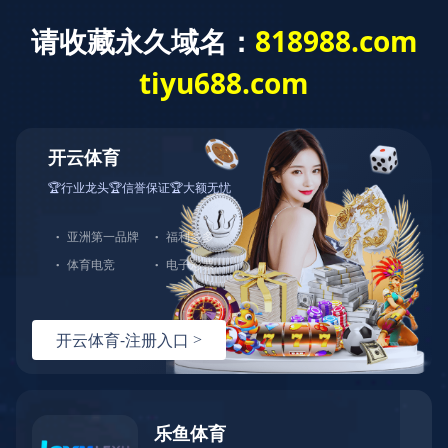
安博(中国体育)官

安博(中国体育)官方网站
方网站
关于我们
新闻动态
车间展示
关于我们
产品中心
新闻动态
联系我们
案例展示
公司简介
查看更多
安博(中国体育)官方网站是一个集科、工、贸为一
荣誉资质
体的现代化企业。公司多年来一直致力于表面活性剂
在食品、纺织、印染、化纤、染料、造纸、皮革、金
联系我们
属加工、电子等领域的开发和应用。产品现已形成7大
类，30多个系列，300多个品种。 本公司积极开拓进