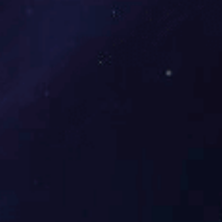
安博(中国体
育)官方网站
司盘 S-60
>>
安博(中国体
育)官方网站
司盘 S-40
>>
安博(中国体
育)官方网站
司盘 S-20
>>
安博(中国体
育)官方网站
乳化剂司盘S-85
>>
吐温 Tween
安博(中国体
育)官方网站
吐温 Tween系列
>>
安博(中国体
育)官方网站
吐温80 T-80