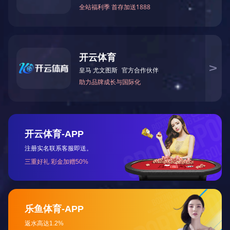
安博(中国体
育)官方网站
二苯乙烯基苯酚聚氧乙烯醚
>>
安博(中国体
育)官方网站
聚氧乙烯基联苯乙烯化苯基醚系列
>>
安博(中国体
育)官方网站
曲拉通系列
>>
脂肪酸聚氧乙烯酯
安博(中国体
育)官方网站
月桂酸聚氧乙烯醚
>>
安博(中国体
育)官方网站
乳化剂A（OEO）油酸聚氧乙烯醚系列
>>
安博(中国体
育)官方网站
乳化剂SG/硬脂酸聚氧乙烯醚