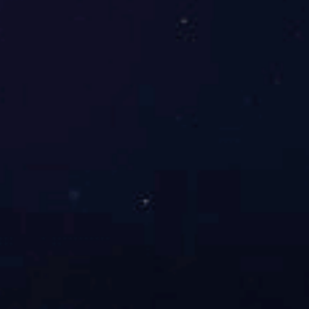
>>
安博(中国体
育)官方网站
吐温60 T-60
>>
安博(中国体
育)官方网站
吐温21 T-21
>>
安博(中国体
育)官方网站
吐温20 T-20
>>
聚乙二醇脂肪酸酯
安博(中国体
育)官方网站
聚乙二醇硬脂酸脂
>>
安博(中国体
育)官方网站
乳化剂PEG-300MS/聚乙二醇 300 单硬脂酸酯
>>
安博(中国体