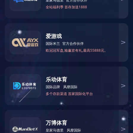
育)官方网站
油醇聚氧乙烯醚系列
>>
安博(中国体
育)官方网站
异构醇TO系列
>>
安博(中国体
育)官方网站
异构10醇聚氧乙烯醚/异癸醇聚氧乙烯醚
>>
安博(中国体
育)官方网站
乳化剂AEO系列
>>
烷基酚聚氧乙烯醚
安博(中国体
育)官方网站
2-萘酚聚氧乙烯醚
>>
安博(中国体
育)官方网站
乳化剂 OP 辛基酚
>>